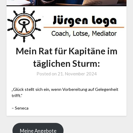
Mein Rat für Kapitäne im
täglichen Sturm:
Posted on
21. November 2024
by
J.
LOGA,
„Glück stellt sich ein, wenn Vorbereitung auf Gelegenheit
Lotse
trifft.“
und
– Seneca
Coach
Meine Angebote