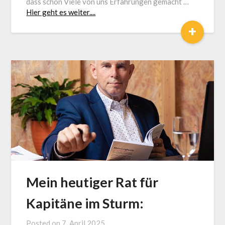
dass schon Viele von uns Erfahrungen gemacht …
Hier geht es weiter....
+
Mein heutiger Rat für
Kapitäne im Sturm:
Posted on
7. April 2025
by