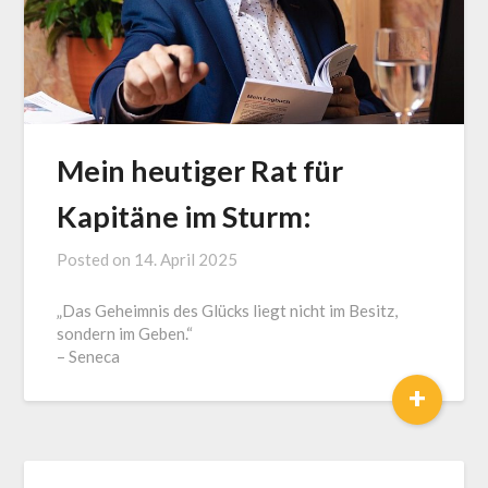
Mein heutiger Rat für
Kapitäne im Sturm:
Posted on
14. April 2025
by
J.
„Das Geheimnis des Glücks liegt nicht im Besitz,
LOGA,
sondern im Geben.“
Lotse
– Seneca
und
+
Coach