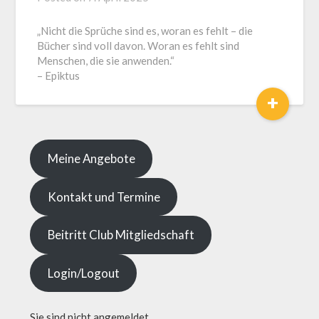
J.
„Nicht die Sprüche sind es, woran es fehlt – die
LOGA,
Bücher sind voll davon. Woran es fehlt sind
Lotse
Menschen, die sie anwenden.“
und
– Epiktus
Coach
+
Meine Angebote
Kontakt und Termine
Beitritt Club Mitgliedschaft
Login/Logout
Sie sind nicht angemeldet.