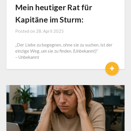
Mein heutiger Rat für
Kapitäne im Sturm:
Posted on
28. April 2025
by
J.
„Der Liebe zu begegnen, ohne sie zu suchen, ist der
LOGA,
einzige Weg, um sie zu finden. (Unbekannt)“
Lotse
– Unbekannt
und
+
Coach