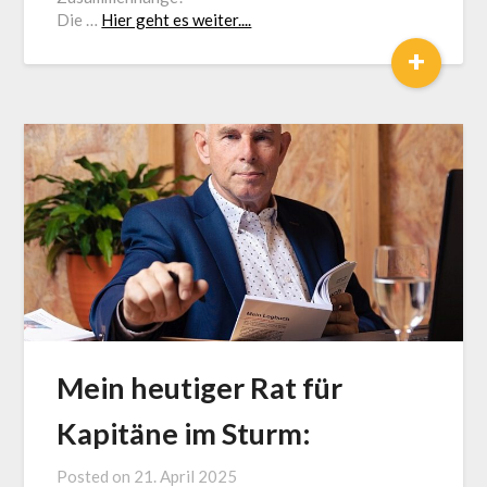
Die …
Hier geht es weiter....
+
Mein heutiger Rat für
Kapitäne im Sturm:
Posted on
21. April 2025
by