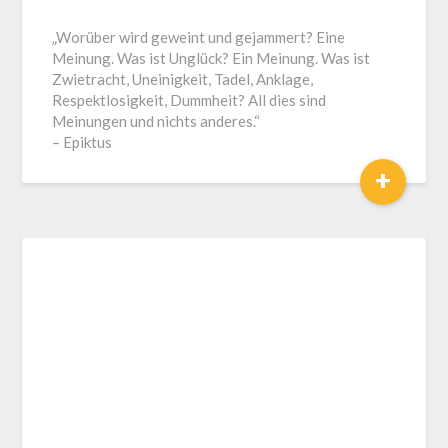
J.
„Worüber wird geweint und gejammert? Eine
LOGA,
Meinung. Was ist Unglück? Ein Meinung. Was ist
Lotse
Zwietracht, Uneinigkeit, Tadel, Anklage,
und
Respektlosigkeit, Dummheit? All dies sind
Coach
Meinungen und nichts anderes.“
– Epiktus
+