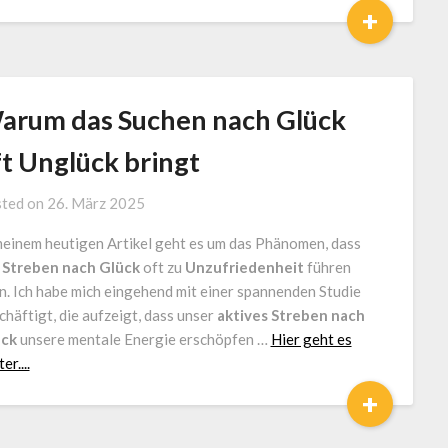
und
+
Coach
arum das Suchen nach Glück
ft Unglück bringt
by
ted on
26. März 2025
Jürgen
meinem heutigen Artikel geht es um das Phänomen, dass
Loga
s
Streben nach Glück
oft zu
Unzufriedenheit
führen
n. Ich habe mich eingehend mit einer spannenden Studie
chäftigt, die aufzeigt, dass unser
aktives Streben nach
ück
unsere mentale Energie erschöpfen …
Hier geht es
er....
+