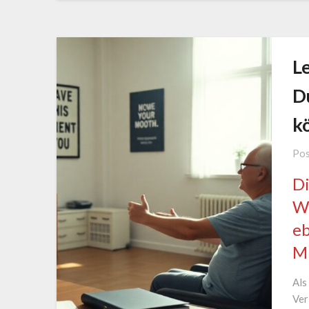
L
D
kö
Pos
Di
We
eb
Mi
Als
Ver