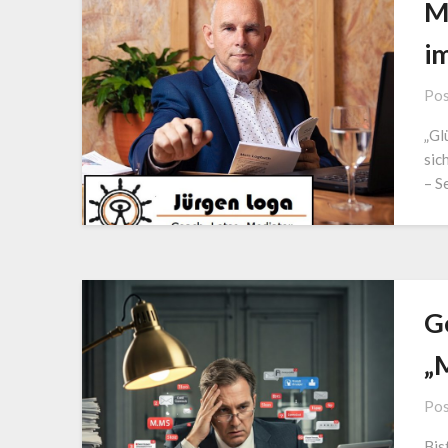
M
i
Pos
„Gl
sich
– S
G
„
Pos
Bis