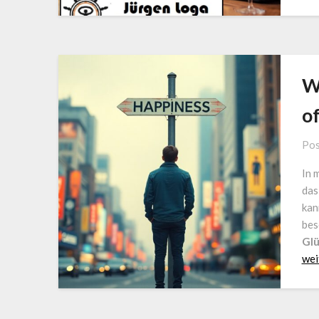
W
o
Pos
In 
da
kan
bes
Gl
weit