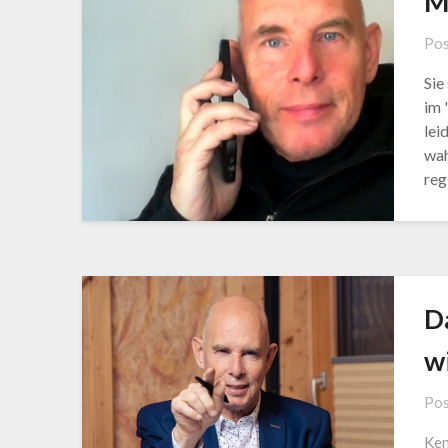
M
Pos
Sie
im 
lei
wah
reg
D
w
Pos
Ken