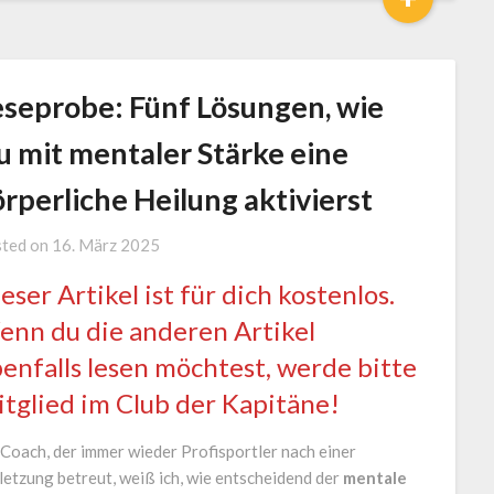
eseprobe: Fünf Lösungen, wie
u mit mentaler Stärke eine
rperliche Heilung aktivierst
by
ted on
16. März 2025
Jürgen
eser Artikel ist für dich kostenlos.
Loga
nn du die anderen Artikel
enfalls lesen möchtest, werde bitte
tglied im Club der Kapitäne!
 Coach, der immer wieder Profisportler nach einer
letzung betreut, weiß ich, wie entscheidend der
mentale