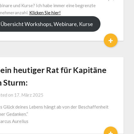
Loga
inare und Kurse? Ich habe immer eine begrenzte
lnehmeranzahl.
Klicken Sie hier!
Übersicht Workshops, Webinare, Kurse
+
ein heutiger Rat für Kapitäne
m Sturm:
by
ted on
17. März 2025
J.
s Glück deines Lebens hängt ab von der Beschaffenheit
LOGA,
ner Gedanken.“
Lotse
arcus Aurelius
und
Coach
+