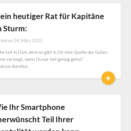
ein heutiger Rat für Kapitäne
m Sturm:
by
ted on
24. März 2025
J.
he tief in Dich, denn es gibt in Dir eine Quelle des Guten,
LOGA,
 nie versiegt, wenn Du nur tief genug gehst.“
Lotse
arcus Aurelius
und
Coach
+
ie Ihr Smartphone
nerwünscht Teil Ihrer