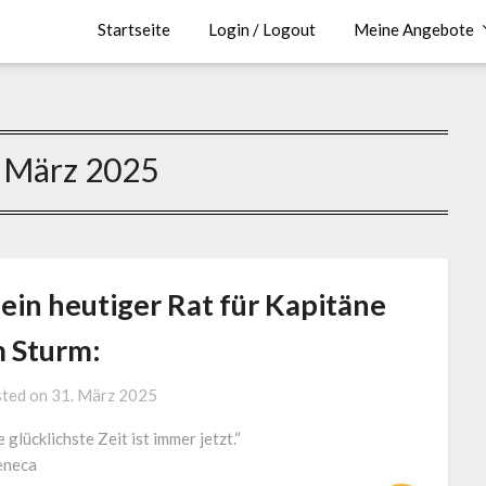
Startseite
Login / Logout
Meine Angebote
:
März 2025
ein heutiger Rat für Kapitäne
m Sturm:
by
ted on
31. März 2025
J.
e glücklichste Zeit ist immer jetzt.“
LOGA,
eneca
Lotse