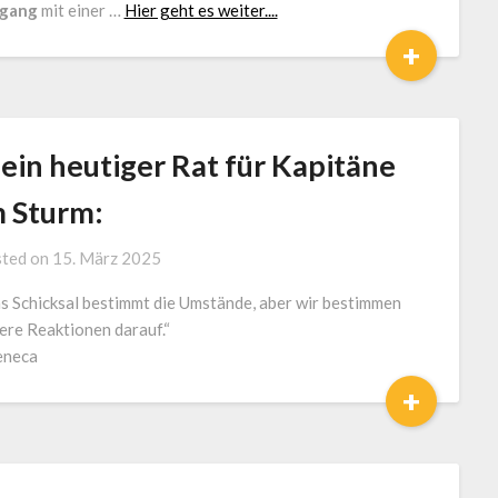
gang
mit einer …
Hier geht es weiter....
+
ein heutiger Rat für Kapitäne
m Sturm:
by
ted on
15. März 2025
J.
s Schicksal bestimmt die Umstände, aber wir bestimmen
LOGA,
ere Reaktionen darauf.“
Lotse
eneca
und
Coach
+