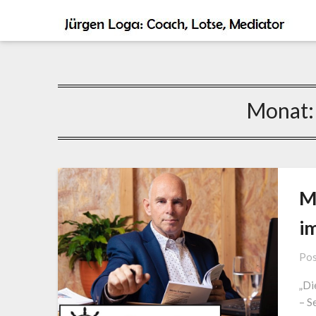
Monat
M
i
Pos
„Di
– S