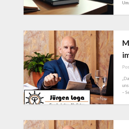
Um
M
i
Pos
„Da
uns
– S