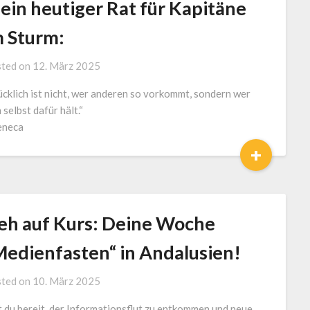
ein heutiger Rat für Kapitäne
m Sturm:
by
ted on
12. März 2025
J.
ücklich ist nicht, wer anderen so vorkommt, sondern wer
LOGA,
 selbst dafür hält.“
Lotse
eneca
und
Coach
+
eh auf Kurs: Deine Woche
Medienfasten“ in Andalusien!
by
ted on
10. März 2025
Jürgen
t du bereit, der Informationsflut zu entkommen und neue