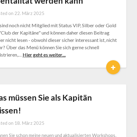
entalität werden kann
by
ted on
22. März 2025
Jürgen
 sind noch nicht Mitglied mit Status VIP, Silber oder Gold
Loga
"Club der Kapitäne" und können daher diesen Beitrag
der nicht lesen - obwohl dieser sicher interessant ist, nicht
r? Über das Menü können Sie sich gerne schnell
istrieren,…
Hier geht es weiter....
+
as müssen Sie als Kapitän
issen!
by
ted on
18. März 2025
Jürgen
nen Sie schon meine neuen und aktualisierten Workshops,