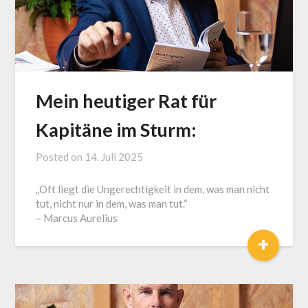
Mein heutiger Rat für
Kapitäne im Sturm:
Posted on
14. Juli 2025
by
J.
„Oft liegt die Ungerechtigkeit in dem, was man nicht
LOGA,
tut, nicht nur in dem, was man tut.“
Lotse
– Marcus Aurelius
und
+
Coach