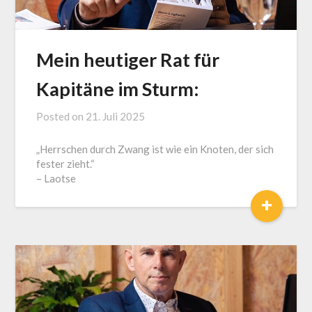
Mein heutiger Rat für
Kapitäne im Sturm:
Posted on
21. Juli 2025
by
J.
„Herrschen durch Zwang ist wie ein Knoten, der sich
LOGA,
fester zieht.“
Lotse
– Laotse
und
+
Coach