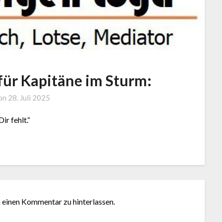
für Kapitäne im Sturm:
by
 on
28. Juli 2025
J.
ir fehlt.“
LOGA,
Lotse
und
Coach
m einen Kommentar zu hinterlassen.