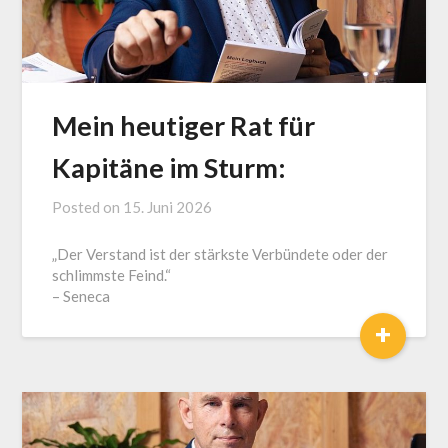
Mein heutiger Rat für
Kapitäne im Sturm:
Posted on
15. Juni 2026
by
J.
„Der Verstand ist der stärkste Verbündete oder der
LOGA,
schlimmste Feind.“
Lotse
– Seneca
und
+
Coach