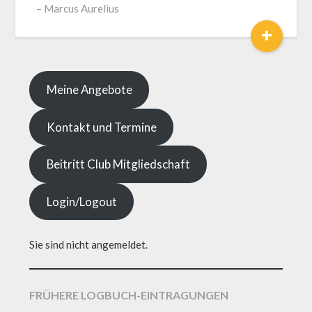
– Marcus Aurelius
und
+
Coach
Meine Angebote
Kontakt und Termine
Beitritt Club Mitgliedschaft
Login/Logout
Sie sind nicht angemeldet.
FRÜHERE LOGBUCH-EINTRAGUNGEN