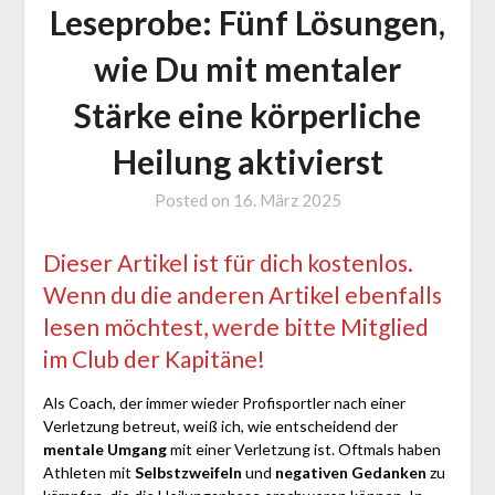
Leseprobe: Fünf Lösungen,
wie Du mit mentaler
Stärke eine körperliche
Heilung aktivierst
Posted on
16. März 2025
by
Jürgen
Loga
Dieser Artikel ist für dich kostenlos.
Wenn du die anderen Artikel ebenfalls
lesen möchtest, werde bitte Mitglied
im Club der Kapitäne!
Als Coach, der immer wieder Profisportler nach einer
Verletzung betreut, weiß ich, wie entscheidend der
mentale Umgang
mit einer Verletzung ist. Oftmals haben
Athleten mit
Selbstzweifeln
und
negativen Gedanken
zu