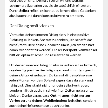
übertrieben sind. Oftmals stellen wir uns weitaus
schlimmere Szenarien vor, als sie tatsächlich eintreten.
Durch
Selbstreflexion
kannst du lernen, diese Gedanken
abzubauen und durch konstruktivere zu ersetzen.
Den Dialog positiv lenken
Versuche, deinen inneren Dialog aktiv in eine positive
Richtung zu lenken. Anstatt zu denken „Ich schaffe das
nicht“, formuliere deine Gedanken um in „Ich arbeite hart
daran, wieder fit zu werden“. Dieser
Perspektivenwechsel
hilft dir, optimistischer und resilenter zu werden.
Um deinen inneren Dialog positiv zu lenken, ist es hilfreich,
regelmäßig positive Bestätigungen und Ermutigungen in
deinen Alltag einzubauen. Du kannst dir beispielsweise
jeden Morgen vor dem Spiegel sagen, dass du stark und
fähig bist. Dies stärkt nicht nur dein Selbstvertrauen,
sondern hilft dir auch, in schwierigen Zeiten gelassen zu
bleiben. Denke daran, dass
Optimismus nicht nur zur
Verbesserung deines Wohlbefindens beiträgt
, sondern
auch deine Heilungsphase beschleunigt.