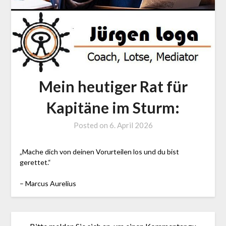
Mein heutiger Rat für
Kapitäne im Sturm:
Posted on
6. April 2026
by
J.
LOGA,
„Mache dich von deinen Vorurteilen los und du bist
Lotse
gerettet.“
und
– Marcus Aurelius
Coach