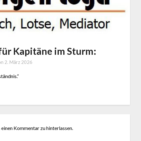
für Kapitäne im Sturm:
by
on
2. März 2026
J.
tändnis.“
LOGA,
Lotse
und
Coach
m einen Kommentar zu hinterlassen.