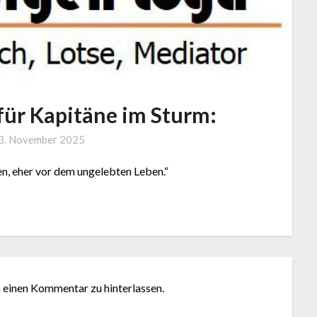
für Kapitäne im Sturm:
by
3. November 2025
J.
, eher vor dem ungelebten Leben.“
LOGA,
Lotse
und
Coach
m einen Kommentar zu hinterlassen.