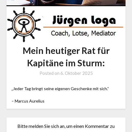
Mein heutiger Rat für
Kapitäne im Sturm:
Posted on
6. Oktober 2025
by
J.
LOGA,
„Jeder Tag bringt seine eigenen Geschenke mit sich.“
Lotse
– Marcus Aurelius
und
Coach
Bitte melden Sie sich an, um einen Kommentar zu