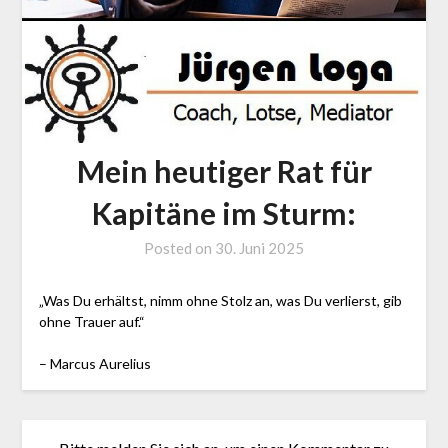
Mein heutiger Rat für
Kapitäne im Sturm:
Posted on
30. Juni 2025
by
J.
LOGA,
„Was Du erhältst, nimm ohne Stolz an, was Du verlierst, gib
Lotse
ohne Trauer auf.“
und
– Marcus Aurelius
Coach