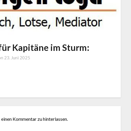
für Kapitäne im Sturm:
by
on
23. Juni 2025
J.
LOGA,
Lotse
und
Coach
m einen Kommentar zu hinterlassen.