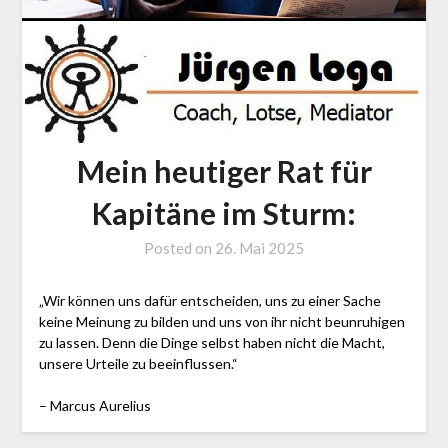
Mein heutiger Rat für
Kapitäne im Sturm:
Posted on
26. Mai 2025
by
J.
LOGA,
„Wir können uns dafür entscheiden, uns zu einer Sache
Lotse
keine Meinung zu bilden und uns von ihr nicht beunruhigen
zu lassen. Denn die Dinge selbst haben nicht die Macht,
und
unsere Urteile zu beeinflussen.“
Coach
– Marcus Aurelius