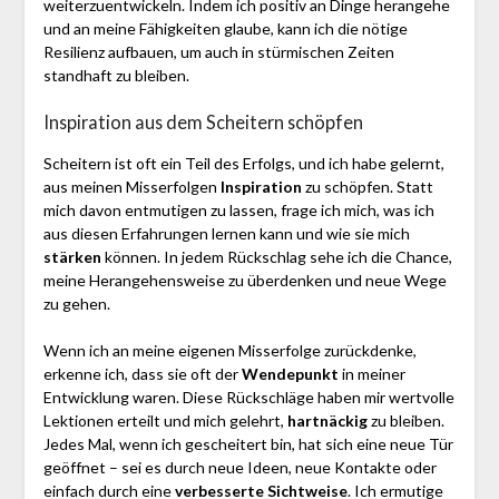
weiterzuentwickeln. Indem ich positiv an Dinge herangehe
und an meine Fähigkeiten glaube, kann ich die nötige
Resilienz aufbauen, um auch in stürmischen Zeiten
standhaft zu bleiben.
Inspiration aus dem Scheitern schöpfen
Scheitern ist oft ein Teil des Erfolgs, und ich habe gelernt,
aus meinen Misserfolgen
Inspiration
zu schöpfen. Statt
mich davon entmutigen zu lassen, frage ich mich, was ich
aus diesen Erfahrungen lernen kann und wie sie mich
stärken
können. In jedem Rückschlag sehe ich die Chance,
meine Herangehensweise zu überdenken und neue Wege
zu gehen.
Wenn ich an meine eigenen Misserfolge zurückdenke,
erkenne ich, dass sie oft der
Wendepunkt
in meiner
Entwicklung waren. Diese Rückschläge haben mir wertvolle
Lektionen erteilt und mich gelehrt,
hartnäckig
zu bleiben.
Jedes Mal, wenn ich gescheitert bin, hat sich eine neue Tür
geöffnet – sei es durch neue Ideen, neue Kontakte oder
einfach durch eine
verbesserte Sichtweise
. Ich ermutige