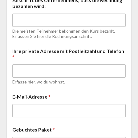
Anschrift des Unternehmens, dass die Rechnung
bezahlen wird:
Die meisten Teilnehmer bekommen den Kurs bezahlt.
Erfassen Sie hier die Rechnungsanschrift.
Ihre private Adresse mit Postleitzahl und Telefon
*
Erfasse hier, wo du wohnst.
E-Mail-Adresse
*
N
Gebuchtes Paket
*
a
m