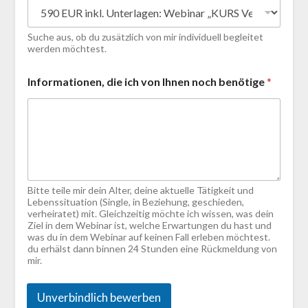
e
d
i
Suche aus, ob du zusätzlich von mir individuell begleitet
e
werden möchtest.
P
o
Informationen, die ich von Ihnen noch benötige
*
s
t
l
e
i
t
z
a
Bitte teile mir dein Alter, deine aktuelle Tätigkeit und
h
Lebenssituation (Single, in Beziehung, geschieden,
l
verheiratet) mit. Gleichzeitig möchte ich wissen, was dein
Ziel in dem Webinar ist, welche Erwartungen du hast und
was du in dem Webinar auf keinen Fall erleben möchtest.
du erhälst dann binnen 24 Stunden eine Rückmeldung von
mir.
Unverbindlich bewerben